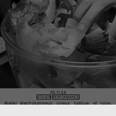
30.11.24
ATELIER
PERFORMANCE
Atelier électrolumineux, joyeux, ludique, et noisy.
Organized chaos. Gestuelle d’orchestration. L’unité
fait l’ensemble. Circuit de relations.