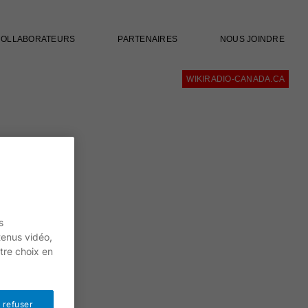
COLLABORATEURS
PARTENAIRES
NOUS JOINDRE
WIKIRADIO-CANADA.CA
s
tenus vidéo,
tre choix en
 refuser