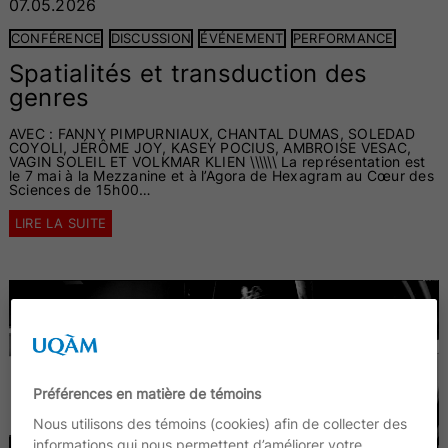
07.05.2026
CONFÉRENCE
DISCUSSION
ÉVÉNEMENT
PERFORMANCE
Spatialités et transduction des
genres
AVEC : FANNY PIMPURNIAUX, CHANTAL DUMAS, SOLEDAD
COYOLI, JÉRÔME JOY, KASEY POCIUS, AMBROISE VESAC,
VAGIN SOLEIL ET VOLKMAR KLIEN \\\\\\ La représentation est
le 7 mai à la Mezzanine et à l’Agora de Hexagram au Cœur des
Sciences de 15h00…
LIRE LA SUITE
Préférences en matière de témoins
Nous utilisons des témoins (cookies) afin de collecter des
informations qui nous permettent d’améliorer votre