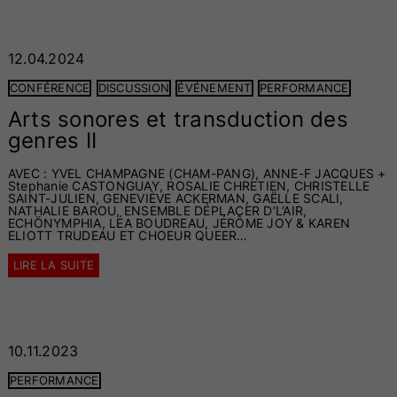
12.04.2024
CONFÉRENCE
DISCUSSION
ÉVÉNEMENT
PERFORMANCE
Arts sonores et transduction des
genres II
AVEC : YVEL CHAMPAGNE (CHAM-PANG), ANNE-F JACQUES +
Stephanie CASTONGUAY, ROSALIE CHRETIEN, CHRISTELLE
SAINT-JULIEN, GENEVIÈVE ACKERMAN, GAËLLE SCALI,
NATHALIE BAROU, ENSEMBLE DÉPLACER D’L’AIR,
ECHÖNYMPHIA, LÉA BOUDREAU, JÉRÔME JOY & KAREN
ELIOTT TRUDEAU ET CHOEUR QUEER…
LIRE LA SUITE
10.11.2023
PERFORMANCE