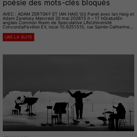
poésie des mots-clés bloqués
AVEC : ADAM ZERTSKY ET IAN HAIG \\\\\ Panel avec Ian Haig et
Adam Zaretsky Mercredi 20 mai 202615 h – 17 hGratuitEn
anglais Common Room de Speculative LifeUniversité
ConcordiaPavillon EV, local 10.6251515, rue Sainte‑Catherine…
LIRE LA SUITE